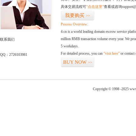
具体交易流程可
“点击这里”
查看或咨询support@
我要购买
>>
Process Overview:
4.cn is a world leading domain escrow service plat
million RMB transaction volume every year. We promi
联系我们
5 workdays.
For detailed process, you can
“visit here”
or contact
QQ：2726103981
BUY NOW
>>
Copyright © 1998 -2025 www