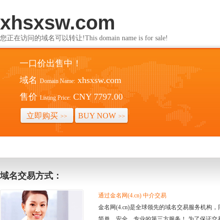
xhsxsw.com
您正在访问的域名可以转让!This domain name is for sale!
一口价出售中！
域名
xhsxsw.com
Domain Name:
售价
CNY 7797.00
Listing Price:
立即购买
BUY NOW
>>
>>
域名交易方式：
通过金名网(4.cn) 中介交易
金名网(4.cn)是全球领先的域名交易服务机
简单、安全、专业的第三方服务！ 为了保证交